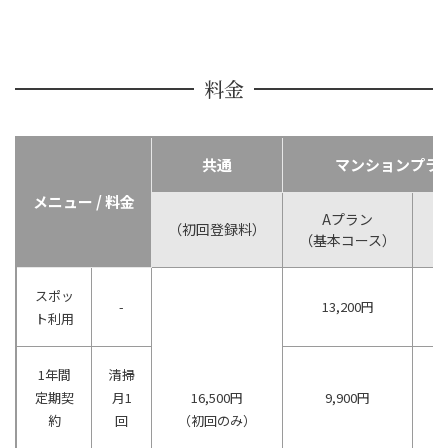
料金
共通
マンションプラ
メニュー / 料金
Aプラン
（初回登録料）
（基本コース）
（
スポッ
-
13,200円
ト利用
1年間
清掃
定期契
月1
16,500円
9,900円
約
回
（初回のみ）