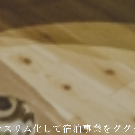
をスリム化して宿泊事業を
ググ